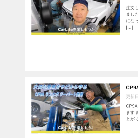
注文し
まし
にな
[…]
CP
更新
CP
ます
とが