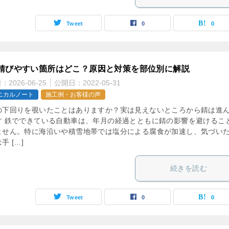
Tweet
0
0
錆びやすい箇所はどこ？原因と対策を部位別に解説
日：
2026-06-25
公開日：
2022-05-31
ニカルノート
施工例・お客様の声
の下回りを覗いたことはありますか？実は見えないところから錆は進
す 鉄でできている自動車は、年月の経過とともに錆の影響を避けるこ
ません。特に海沿いや積雪地帯では塩分による腐食が加速し、気づい
手 […]
続きを読む
Tweet
0
0