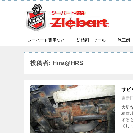
ジーバート費用など
防錆剤・ツール
施工例
投稿者: Hira@HRS
サビ
更新
大切
積雪
する
てしま