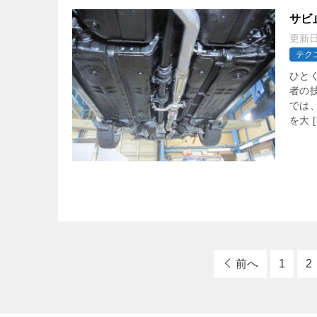
サビ
更新
テク
ひと
者の
では
を大 [
前へ
1
2