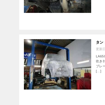
タン
更新
LA
吹き
ブレ
[…]