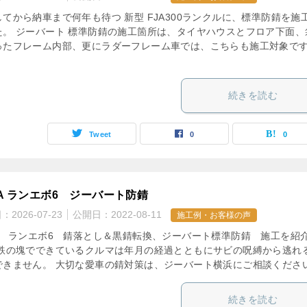
てから納車まで何年も待つ 新型 FJA300ランクルに、標準防錆を施
た。 ジーバート 標準防錆の施工箇所は、タイヤハウスとフロア下面、
ったフレーム内部、更にラダーフレーム車では、こちらも施工対象で
続きを読む
Tweet
0
0
9A ランエボ6 ジーバート防錆
日：
2026-07-23
公開日：
2022-08-11
施工例・お客様の声
9A ランエボ6 錆落とし＆黒錆転換、ジーバート標準防錆 施工を紹
 鉄の塊でできているクルマは年月の経過とともにサビの呪縛から逃れ
できません。 大切な愛車の錆対策は、ジーバート横浜にご相談くださ
続きを読む