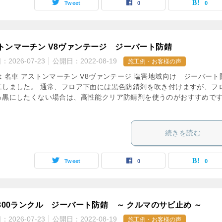
Tweet
0
0
トンマーチン V8ヴァンテージ ジーバート防錆
日：
2026-07-23
公開日：
2022-08-19
施工例・お客様の声
は 名車 アストンマーチン V8ヴァンテージ 塩害地域向け ジーバート
工しました。 通常、フロア下面には黒色防錆剤を吹き付けますが、フ
っ黒にしたくない場合は、高性能クリア防錆剤を使うのがおすすめで
続きを読む
Tweet
0
0
A300ランクル ジーバート防錆 ～ クルマのサビ止め ～
日：
2026-07-23
公開日：
2022-08-19
施工例・お客様の声