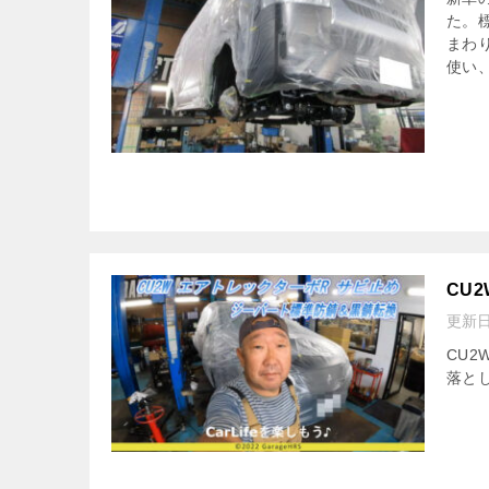
た。
まわ
使い、
CU
更新
CU2
落と