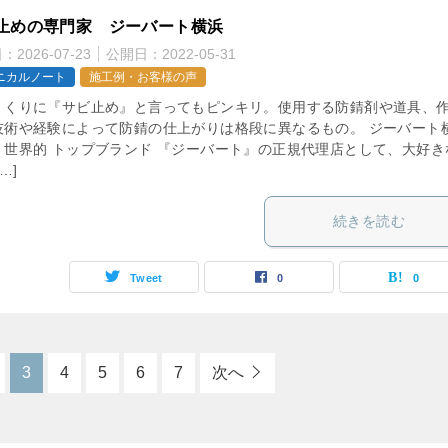
止めの専門家 ジーバート横浜
日：
2026-07-23
公開日：
2022-05-31
ニカルノート
施工例・お客様の声
くくりに『サビ止め』と言ってもピンキリ。使用する防錆剤や道具、
技術や経験によって防錆の仕上がりは格段に異なるもの。 ジーバート
、世界的 トップブランド 『ジーバート』の正規代理店として、大好き
…]
続きを読む
Tweet
0
0
3
4
5
6
7
次へ