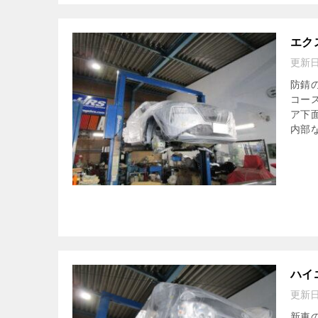
エク
更新
防錆
コー
ア下
内部な
ハイ
更新
新車