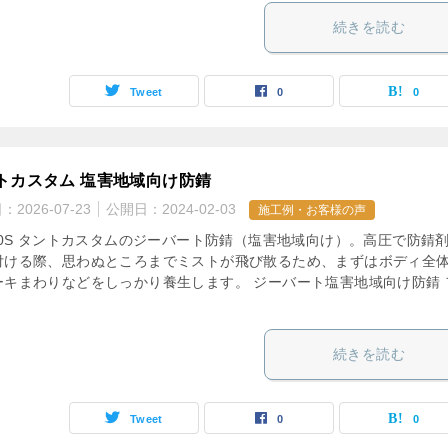
続きを読む
Tweet
0
0
トカスタム 塩害地域向け防錆
日：
2026-07-23
公開日：
2024-02-03
施工例・お客様の声
650S タントカスタムのジーバート防錆（塩害地域向け）。高圧で防錆
付ける際、思わぬところまでミストが飛び散るため、まずはボディ全
ーキまわりなどをしっかり養生します。 ジーバート塩害地域向け防錆 
続きを読む
Tweet
0
0