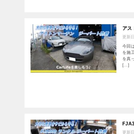
アス
更新
今回
を施
を真
[…]
FJ
更新