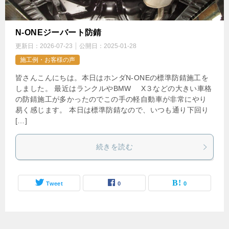
N-ONEジーバート防錆
更新日：
2026-07-23
公開日：
2025-01-28
施工例・お客様の声
皆さんこんにちは。本日はホンダN-ONEの標準防錆施工を
しました。 最近はランクルやBMW X３などの大きい車格
の防錆施工が多かったのでこの手の軽自動車が非常にやり
易く感じます。 本日は標準防錆なので、いつも通り下回り
[…]
続きを読む
Tweet
0
0