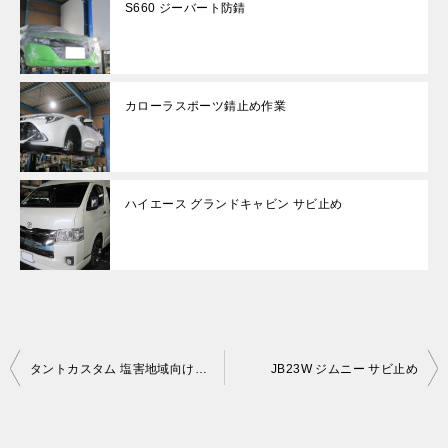
S660 ジーバート防錆
カローラスポーツ錆止め作業
ハイエース グランドキャビン サビ止め
投
タントカスタム 塩害地域向け防錆
JB23W ジムニー サビ止め
稿
ナ