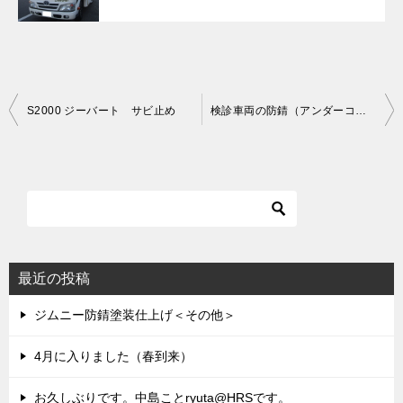
投
S2000 ジーバート サビ止め
検診車両の防錆（アンダーコート）
稿
ナ
ビ
ゲ
ー
シ
最近の投稿
ョ
ジムニー防錆塗装仕上げ＜その他＞
ン
4月に入りました（春到来）
お久しぶりです。中島ことryuta@HRSです。