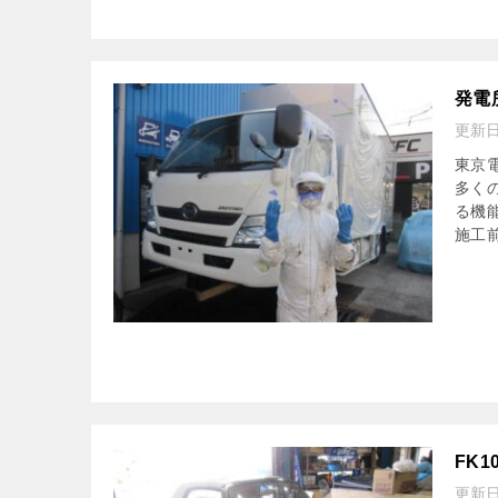
発電
更新
東京
多く
る機
施工前
FK
更新