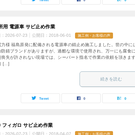
Tweet
0
0
所用 電源車 サビ止め作業
日：
2026-07-23
公開日：
2018-06-01
施工例・お客様の声
電力様 福島原発に配備される電源車の錆止め施工しました。世の中に
の防錆ブランドがありますが、過酷な環境で使用され、万一にも腐食
能喪失が許されない現場では、シーバート指名で作業の依頼を頂きま
 […]
続きを読む
Tweet
0
0
10 フィガロ サビ止め作業
日：
2026-07-23
公開日：
2018-04-07
施工例・お客様の声