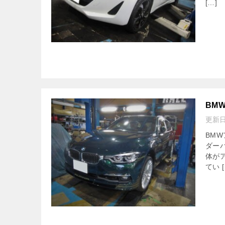
[…]
BM
更新
BM
ダー
体が
てい [