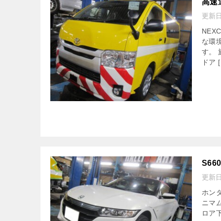
高速
更新
NE
な環
す。
ドア [
S66
更新
ホン
ニマ
ロア