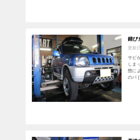
錆び
更新
サビ
しま
態に
のバ [