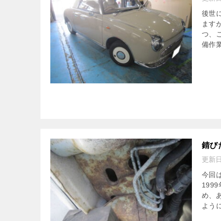
後世
ます
つ、
備作業
錆び
更新
今回
19
め、
ように