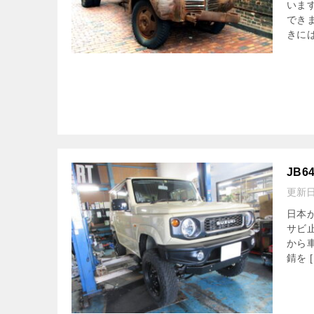
いま
でき
きには
JB
更新
日本
サビ
から
錆を [