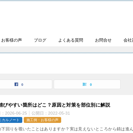
・お客様の声
ブログ
よくある質問
お問合せ
会社
0
0
錆びやすい箇所はどこ？原因と対策を部位別に解説
日：
2026-06-25
公開日：
2022-05-31
ニカルノート
施工例・お客様の声
の下回りを覗いたことはありますか？実は見えないところから錆は進