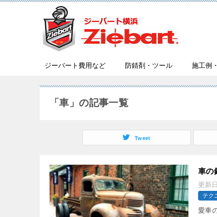
ジーバート費用など
防錆剤・ツール
施工例
「車」の記事一覧
Tweet
車の
更新
テク
愛車