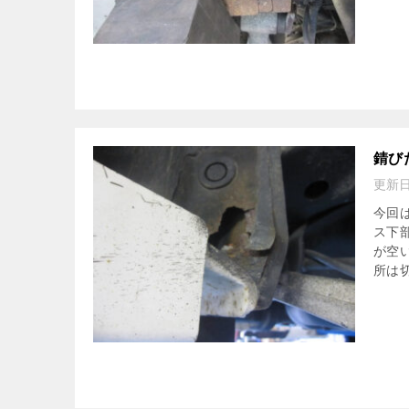
錆び
更新
今回
ス下
が空
所は切