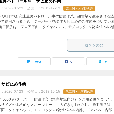
道路パトロール車 サビ止め作業
日：
2026-07-23
公開日：
2019-12-13
施工例・お客様の声
XCO東日本様 高速道路パトロール車の防錆作業。融雪剤が散布される
境で使用されるため、ジーバート指名でサビ止めのご依頼を頂いてい
 施工箇所は、フロア下面、タイヤハウス、モノコック の袋状パネル内
…]
続きを読む
Tweet
0
0
0 サビ止め作業
日：
2026-07-23
公開日：
2019-10-15
施工例・お客様の声
ダ S660 のジーバート防錆作業（塩害地域向け）をご用命頂きました
ムサイズの本格的なスポーツカー！ 大好きな1台です。 施工箇所は
下面、タイヤハウス、モノコック の袋状パネル内部、ドアパネル内部