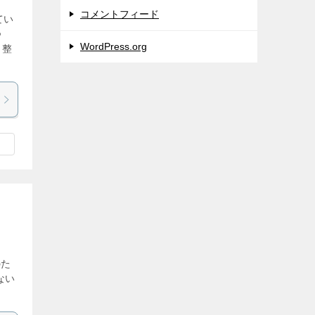
コメントフィード
てい
つ
WordPress.org
と整
のた
ない