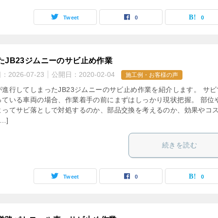
Tweet
0
0
たJB23ジムニーのサビ止め作業
日：
2026-07-23
公開日：
2020-02-04
施工例・お客様の声
が進行してしまったJB23ジムニーのサビ止め作業を紹介します。 サビ
っている車両の場合、作業着手の前にまずはしっかり現状把握。 部位
よってサビ落としで対処するのか、部品交換を考えるのか、効果やコ
…]
続きを読む
Tweet
0
0