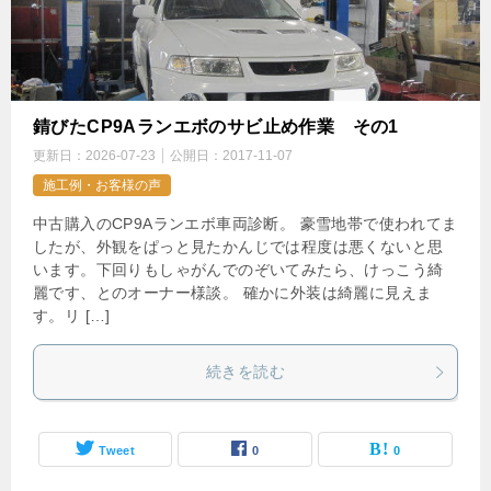
錆びたCP9Aランエボのサビ止め作業 その1
更新日：
2026-07-23
公開日：
2017-11-07
施工例・お客様の声
中古購入のCP9Aランエボ車両診断。 豪雪地帯で使われてま
したが、外観をぱっと見たかんじでは程度は悪くないと思
います。下回りもしゃがんでのぞいてみたら、けっこう綺
麗です、とのオーナー様談。 確かに外装は綺麗に見えま
す。リ […]
続きを読む
Tweet
0
0