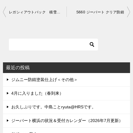
投
レガシィアウトバック 積雪地帯向け防錆
S660 ジーバート クリア防錆
稿
ナ
ビ
ゲ
ー
シ
最近の投稿
ョ
ジムニー防錆塗装仕上げ＜その他＞
ン
4月に入りました（春到来）
お久しぶりです。中島ことryuta@HRSです。
ジーバート横浜の状況＆受付カレンダー（2026年7月更新）