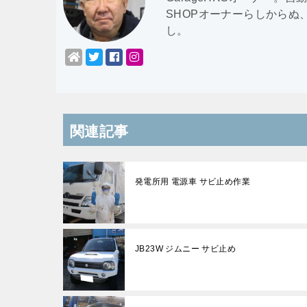
SHOPオーナーらしからぬ
し。
関連記事
発電所用 電源車 サビ止め作業
JB23W ジムニー サビ止め