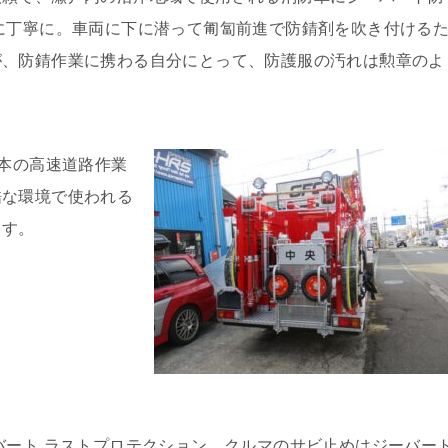
に丁寧に。車両に下に潜って匍匐前進で防錆剤を吹き付ける
が、防錆作業に携わる自分にとって、防護服の汚れは勲章のよ
日本の高速道路作業
酷な環境で使われる
ます。
バート ラストプロテクション。クルマのサビ止めはジーバー