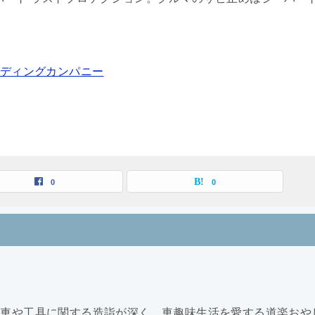
ーディングカンパニー
0
0
。自動車や工具に関する造詣が深く、車趣味生活を愛する道楽おや