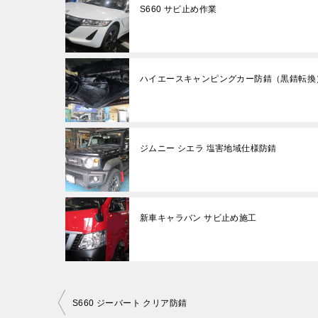
S660 サビ止め作業
ハイエースキャンピングカー防錆（黒錆転換
ジムニー シエラ 塩害地域仕様防錆
新車キャラバン サビ止め施工
投
S660 ジーバート クリア防錆