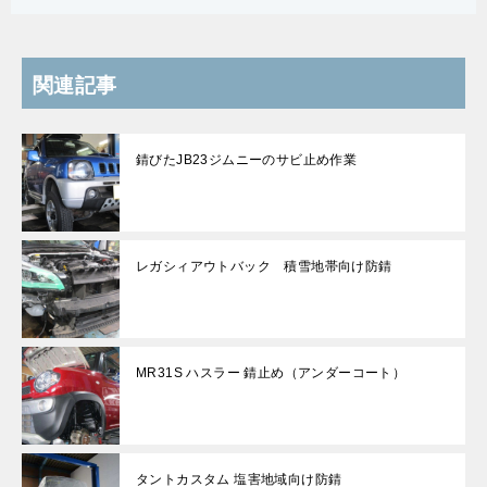
関連記事
錆びたJB23ジムニーのサビ止め作業
レガシィアウトバック 積雪地帯向け防錆
MR31S ハスラー 錆止め（アンダーコート）
タントカスタム 塩害地域向け防錆