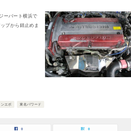
 ジーバート横浜で
アップから錆止めま
ランエボ
東名パワード
0
0