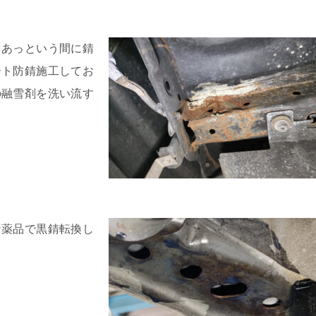
、あっという間に錆
ート防錆施工してお
の融雪剤を洗い流す
な薬品で黒錆転換し