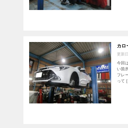
カロ
更新
今回
い箇
フレ
って [