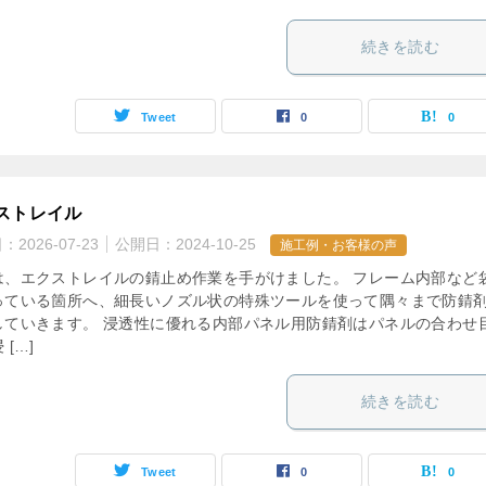
続きを読む
Tweet
0
0
ストレイル
日：
2026-07-23
公開日：
2024-10-25
施工例・お客様の声
は、エクストレイルの錆止め作業を手がけました。 フレーム内部など
っている箇所へ、細長いノズル状の特殊ツールを使って隅々まで防錆
していきます。 浸透性に優れる内部パネル用防錆剤はパネルの合わせ
 […]
続きを読む
Tweet
0
0