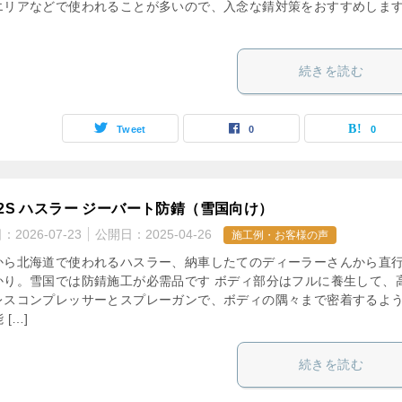
エリアなどで使われることが多いので、入念な錆対策をおすすめしま
続きを読む
Tweet
0
0
92S ハスラー ジーバート防錆（雪国向け）
日：
2026-07-23
公開日：
2025-04-26
施工例・お客様の声
から北海道で使われるハスラー、納車したてのディーラーさんから直
かり。雪国では防錆施工が必需品です ボディ部分はフルに養生して、
レスコンプレッサーとスプレーガンで、ボディの隅々まで密着するよ
 […]
続きを読む