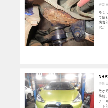
更新
ちょ
で使
腐食
穴が [
NH
更新
数か
防錆
チー
ート部