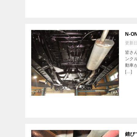
N-
更新
皆さ
ンク
動車
[…]
錆び