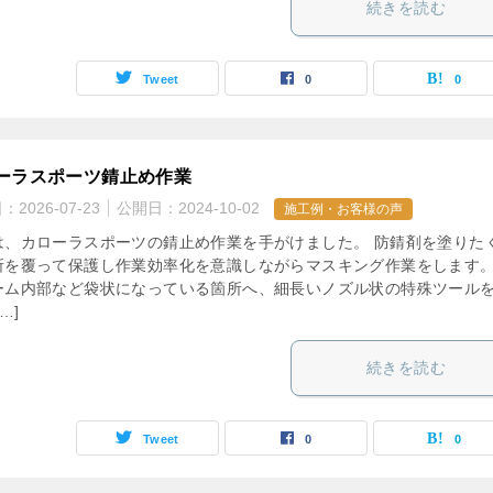
続きを読む
Tweet
0
0
ーラスポーツ錆止め作業
日：
2026-07-23
公開日：
2024-10-02
施工例・お客様の声
は、カローラスポーツの錆止め作業を手がけました。 防錆剤を塗りた
所を覆って保護し作業効率化を意識しながらマスキング作業をしま
ーム内部など袋状になっている箇所へ、細長いノズル状の特殊ツール
…]
続きを読む
Tweet
0
0