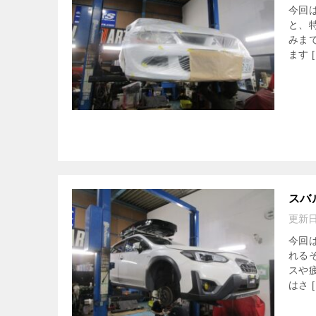
今回
と、
みま
ます [
スバ
更新
今回
れる
スや
はさ [