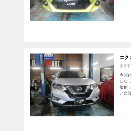
エク
更新
今回
にな
噴射
どに浸