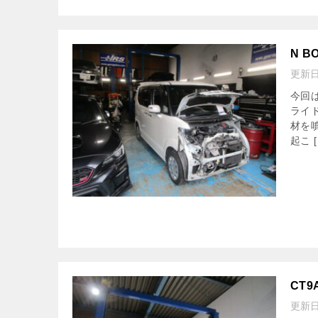
N 
更新
今回
ライ
材を
起こ [
CT
更新