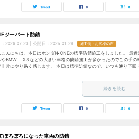
Tweet
0
0
ONEジーバート防錆
日：
2026-07-23
公開日：
2025-01-28
施工例・お客様の声
んこんにちは。本日はホンダN-ONEの標準防錆施工をしました。 最近
ルやBMW X３などの大きい車格の防錆施工が多かったのでこの手の
が非常にやり易く感じます。 本日は標準防錆なので、いつも通り下回
続きを読む
Tweet
0
0
てぼろぼろになった車両の防錆