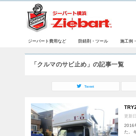
ジーバート費用など
防錆剤・ツール
施工例
「クルマのサビ止め」の記事一覧
Tweet
TR
更新
201
た。