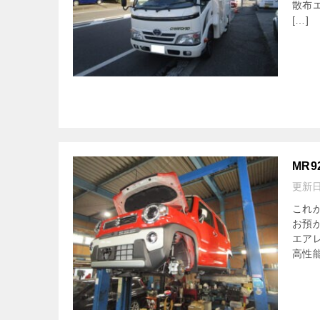
散布
[…]
MR
更新
これ
お預
エア
高性能