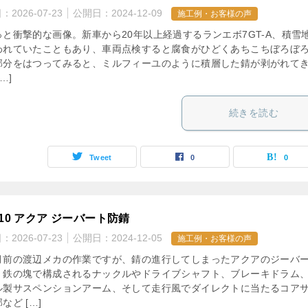
日：
2026-07-23
公開日：
2024-12-09
施工例・お客様の声
っと衝撃的な画像。新車から20年以上経過するランエボ7GT-A、積雪
われていたこともあり、車両点検すると腐食がひどくあちこちぼろぼ
部分をはつってみると、ミルフィーユのように積層した錆が剥がれて
…]
続きを読む
Tweet
0
0
P10 アクア ジーバート防錆
日：
2026-07-23
公開日：
2024-12-05
施工例・お客様の声
月前の渡辺メカの作業ですが、錆の進行してしまったアクアのジーバ
。鉄の塊で構成されるナックルやドライブシャフト、ブレーキドラム
ル製サスペンションアーム、そして走行風でダイレクトに当たるコア
など […]