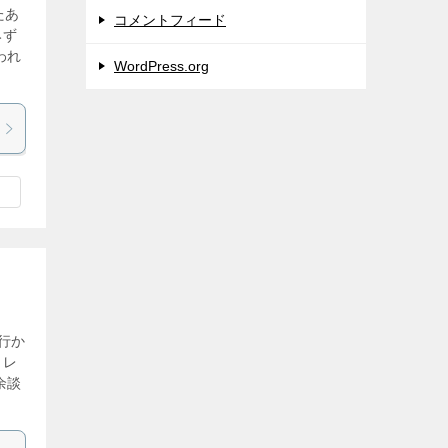
たあ
コメントフィード
みず
われ
WordPress.org
行か
トレ
余談