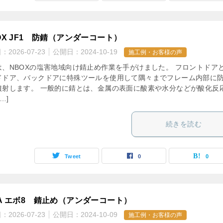
BOX JF1 防錆（アンダーコート）
日：
2026-07-23
公開日：
2024-10-19
施工例・お客様の声
は、NBOXの塩害地域向け錆止め作業を手がけました。 フロントドア
ドドア、バックドアに特殊ツールを使用して隅々までフレーム内部に
噴射します。 一般的に錆とは、金属の表面に酸素や水分などが酸化反
…]
続きを読む
Tweet
0
0
9A エボ8 錆止め（アンダーコート）
日：
2026-07-23
公開日：
2024-10-09
施工例・お客様の声