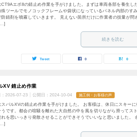
はCT9Aエボ8の錆止め作業を手がけました。まずは車両各部を養生し
特殊ツールでモノコックフレームや袋状になっているパネル内部のす
で防錆剤を噴霧していきます。 見えない箇所だけに作業者の技量が問
…]
続きを読む
Tweet
0
0
ルXV 錆止め作業
日：
2026-07-23
公開日：
2024-10-04
施工例・お客様の声
はスバルXVの錆止め作業を手がけました。 お客様は、休日にスキーに
そうです。都会の喧騒を離れた大自然の中を風を切りながら滑ってス
疲れを思いっきり発散させることができそうでいいなと思いました。 
…]