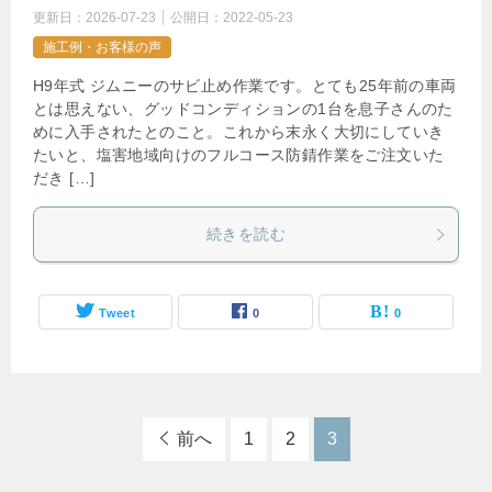
更新日：
2026-07-23
公開日：
2022-05-23
施工例・お客様の声
H9年式 ジムニーのサビ止め作業です。とても25年前の車両
とは思えない、グッドコンディションの1台を息子さんのた
めに入手されたとのこと。これから末永く大切にしていき
たいと、塩害地域向けのフルコース防錆作業をご注文いた
だき […]
続きを読む
Tweet
0
0
前へ
1
2
3