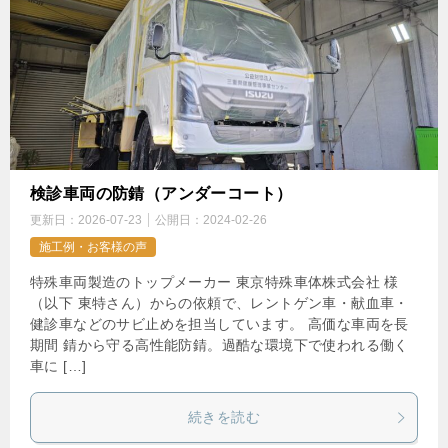
検診車両の防錆（アンダーコート）
更新日：
2026-07-23
公開日：
2024-02-26
施工例・お客様の声
特殊車両製造のトップメーカー 東京特殊車体株式会社 様
（以下 東特さん）からの依頼で、レントゲン車・献血車・
健診車などのサビ止めを担当しています。 高価な車両を長
期間 錆から守る高性能防錆。過酷な環境下で使われる働く
車に […]
続きを読む