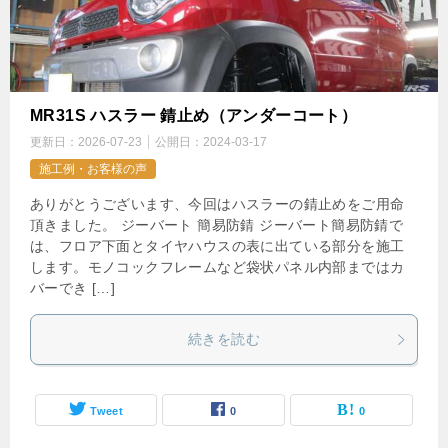
MR31S ハスラー 錆止め（アンダーコート）
更新日：
2026-07-23
公開日：
2024-03-17
施工例・お客様の声
ありがとうございます、今回はハスラーの錆止めをご用命
頂きました。 ジーバート 簡易防錆 ジーバート簡易防錆で
は、フロア下面とタイヤハウスの表に出ている部分を施工
します。モノコックフレームなど袋状パネル内部まではカ
バーでき […]
続きを読む
Tweet
0
0