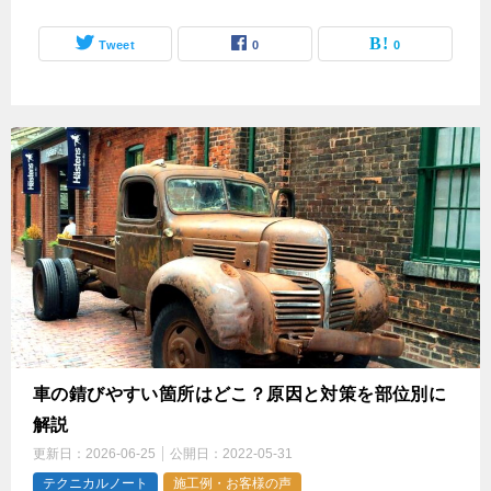
Tweet
0
0
車の錆びやすい箇所はどこ？原因と対策を部位別に
解説
更新日：
2026-06-25
公開日：
2022-05-31
テクニカルノート
施工例・お客様の声