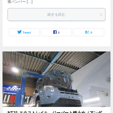
後バンパー […]
続きを読む
Tweet
0
0
NT31 エクストレイル ジーバート錆止め（アンダ