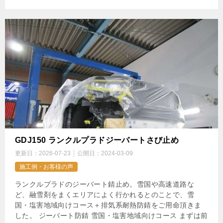
GDJ150 ランクルプラドジーバートさび止め
更新日：
2026-07-23
公開日：
2024-03-09
施工例・お客様の声
ランクルプラドのジーバート錆止め。雪国や高速道路な
ど、融雪剤をまくエリアによく行かれるとのことで、雪
国・塩害地域向けコース＋排気系耐熱防錆をご用命頂きま
した。 ジーバート防錆 雪国・塩害地域向けコース まずは前