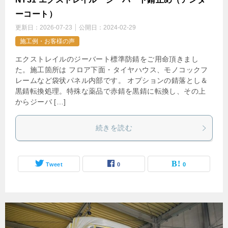
ーコート）
更新日：
2026-07-23
公開日：
2024-02-29
施工例・お客様の声
エクストレイルのジーバート標準防錆をご用命頂きまし
た。施工箇所は フロア下面・タイヤハウス、モノコックフ
レームなど袋状パネル内部です。 オプションの錆落とし＆
黒錆転換処理。特殊な薬品で赤錆を黒錆に転換し、その上
からジーバ […]
続きを読む
Tweet
0
0