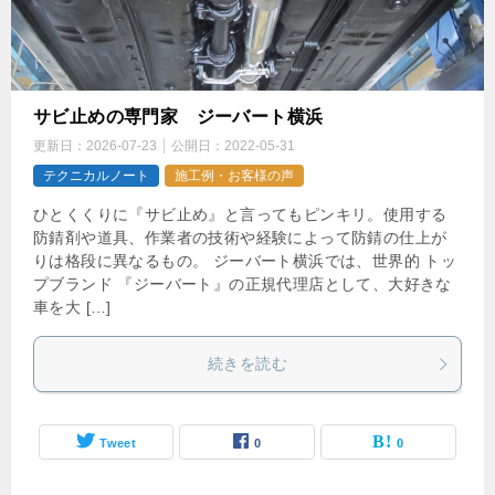
サビ止めの専門家 ジーバート横浜
更新日：
2026-07-23
公開日：
2022-05-31
テクニカルノート
施工例・お客様の声
ひとくくりに『サビ止め』と言ってもピンキリ。使用する
防錆剤や道具、作業者の技術や経験によって防錆の仕上が
りは格段に異なるもの。 ジーバート横浜では、世界的 トッ
プブランド 『ジーバート』の正規代理店として、大好きな
車を大 […]
続きを読む
Tweet
0
0