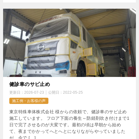
健診車のサビ止め
更新日：
2026-07-23
公開日：
2022-05-25
施工例・お客様の声
東京特殊車体株式会社 様からの依頼で、健診車のサビ止め
施工しています。 フロア下面の養生～防錆剤吹き付けまで1
日で完了させるのが大変です。最初の頃は早朝から始め
て、夜までかかってへとへとになりながらやっていました
が、今で […]