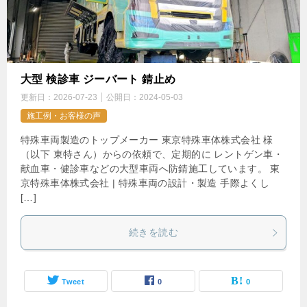
大型 検診車 ジーバート 錆止め
更新日：
2026-07-23
公開日：
2024-05-03
施工例・お客様の声
特殊車両製造のトップメーカー 東京特殊車体株式会社 様
（以下 東特さん）からの依頼で、定期的に レントゲン車・
献血車・健診車などの大型車両へ防錆施工しています。 東
京特殊車体株式会社 | 特殊車両の設計・製造 手際よくし
[…]
続きを読む
Tweet
0
0