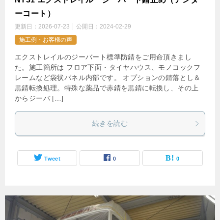
ーコート）
更新日：
2026-07-23
公開日：
2024-02-29
施工例・お客様の声
エクストレイルのジーバート標準防錆をご用命頂きまし
た。施工箇所は フロア下面・タイヤハウス、モノコックフ
レームなど袋状パネル内部です。 オプションの錆落とし＆
黒錆転換処理。特殊な薬品で赤錆を黒錆に転換し、その上
からジーバ […]
続きを読む
Tweet
0
0