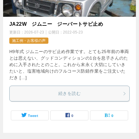
JA22W ジムニー ジーバートサビ止め
更新日：
2026-07-23
公開日：
2022-05-23
施工例・お客様の声
H9年式 ジムニーのサビ止め作業です。とても25年前の車両
とは思えない、グッドコンディションの1台を息子さんのた
めに入手されたとのこと。これから末永く大切にしていき
たいと、塩害地域向けのフルコース防錆作業をご注文いた
だき […]
続きを読む
Tweet
0
0