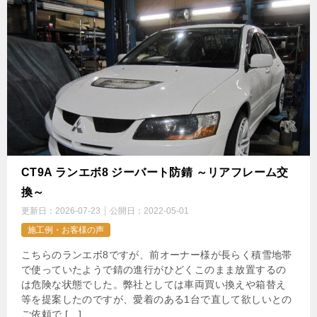
CT9A ランエボ8 ジーバート防錆 ～リアフレーム交
換～
更新日：
2026-07-23
公開日：
2022-05-01
施工例・お客様の声
こちらのランエボ8ですが、前オーナー様が長らく積雪地帯
で使っていたようで錆の進行がひどくこのまま放置するの
は危険な状態でした。弊社としては車両買い換えや箱替え
等を提案したのですが、愛着のある1台で直して欲しいとの
ご依頼で […]