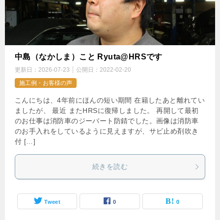
中島（なかしま）こと Ryuta@HRSです
更新日：
2026-07-23
公開日：
2022-02-20
施工例・お客様の声
こんにちは、4年前にほんの短い期間 在籍したあと離れてい
ましたが、 最近 またHRSに復帰しました。 再開して最初
のお仕事は消防車のジーバート防錆でした。画像は消防車
のお手入れをしているように見えますが、サビ止め剤吹き
付 […]
続きを読む
Tweet
0
0