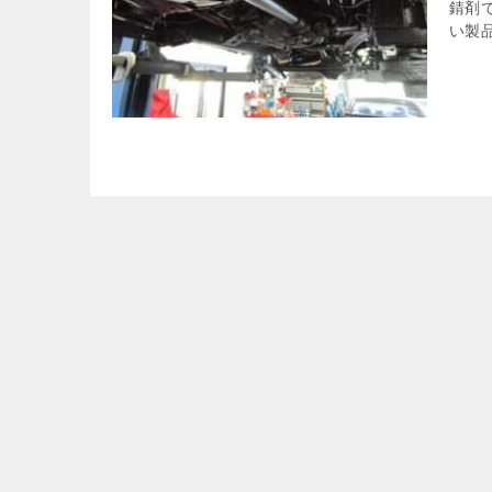
錆剤
い製品