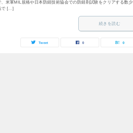
で、米軍MIL規格や日本防錆技術協会での防錆剤試験をクリアする数少
で […]
続きを読む
Tweet
0
0