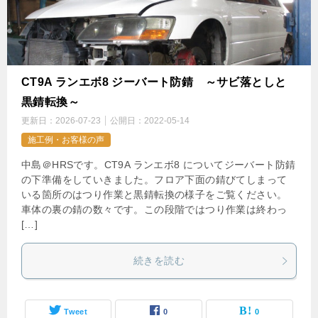
CT9A ランエボ8 ジーバート防錆 ～サビ落としと
黒錆転換～
更新日：
2026-07-23
公開日：
2022-05-14
施工例・お客様の声
中島＠HRSです。CT9A ランエボ8 についてジーバート防錆
の下準備をしていきました。フロア下面の錆びてしまって
いる箇所のはつり作業と黒錆転換の様子をご覧ください。
車体の裏の錆の数々です。この段階ではつり作業は終わっ
[…]
続きを読む
Tweet
0
0