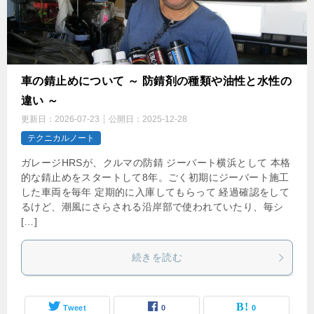
車の錆止めについて ～ 防錆剤の種類や油性と水性の
違い ～
更新日：
2026-07-23
公開日：
2025-12-28
テクニカルノート
ガレージHRSが、クルマの防錆 ジーバート横浜として 本格
的な錆止めをスタートして8年。ごく初期にジーバート施工
した車両を毎年 定期的に入庫してもらって 経過確認をして
るけど、潮風にさらされる沿岸部で使われていたり、毎シ
[…]
続きを読む
Tweet
0
0