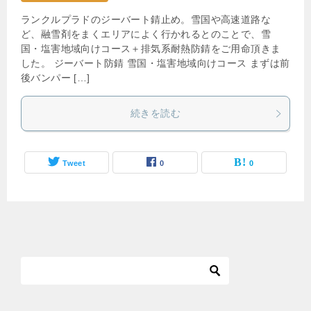
ランクルプラドのジーバート錆止め。雪国や高速道路な
ど、融雪剤をまくエリアによく行かれるとのことで、雪
国・塩害地域向けコース＋排気系耐熱防錆をご用命頂きま
した。 ジーバート防錆 雪国・塩害地域向けコース まずは前
後バンパー […]
続きを読む
Tweet
0
0