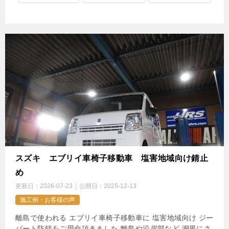
スズキ エブリイ車椅子移動車 塩害地域向け錆止
め
更新日：
2026-07-23
公開日：
2025-12-13
施工例・お客様の声
離島で使われる エブリイ車椅子移動車に 塩害地域向け ジー
バート防錆をご用命頂きました 離島や沿岸部など 潮風にさ