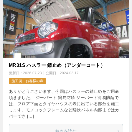
MR31S ハスラー 錆止め（アンダーコート）
更新日：
2026-07-23
公開日：
2024-03-17
施工例・お客様の声
ありがとうございます、今回はハスラーの錆止めをご用命
頂きました。 ジーバート 簡易防錆 ジーバート簡易防錆で
は、フロア下面とタイヤハウスの表に出ている部分を施工
します。モノコックフレームなど袋状パネル内部まではカ
バーでき […]
続きを読む